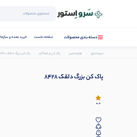
صفحه نخست
خرید عمده و سازما
دسته بندی محصولات
سرو استور
لوازم تحریر
پاک کن و غلط گیر
پاک کن بزرگ دلقک 8428
پاک کن بزرگ دلقک 8428
0.0