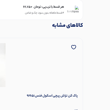
هر قسط با ترب‌پی:
تومان
66,750
۴ قسط ماهانه. بدون سود، چک و ضامن.
کالاهای مشابه
پاک کن تراش پیچی اسکول فنس 92651