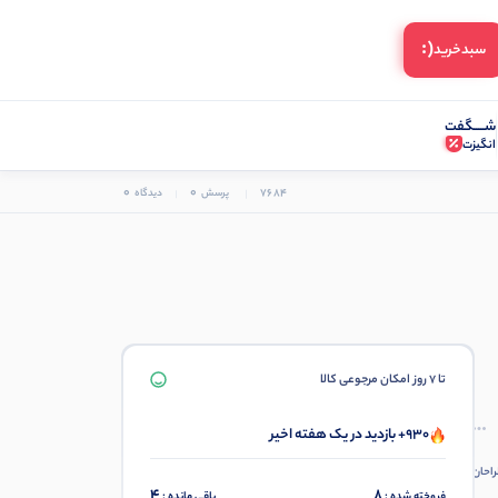
(:
سبد‌خرید
شـــــگفت
انگیزت
0
0
7684
پرسش
دیدگاه
تا 7 روز امکان مرجوعی کالا
930+ بازدید در یک هفته اخیر
راحان
4
8
فروخته شده :
باقی مانده :