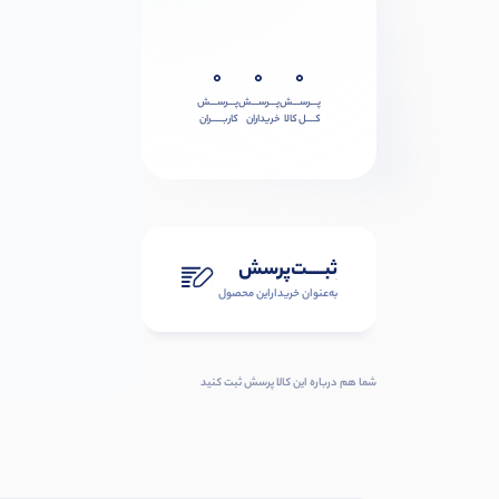
0
0
0
پـــرســـش
پـــرســـش
پـــرســـش
کــــل کالا
خریداران
کاربـــــران
ثبـــــت‌پرسش
به‌عنوان ‌خریدار‌این‌ محصول
شما هم درباره این کالا پرسش ثبت کنید