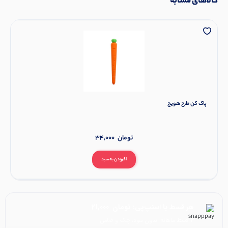
کالاهای مشابه
پاک کن طرح هویج
تومان
34,000
افزودن به سبد
هر قسط با اسنپ‌پی:
تومان
21,000
۴ قسط ماهانه. بدون سود، چک و ضامن.