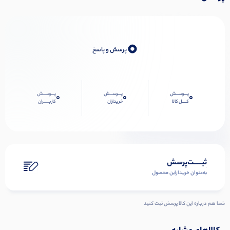
0
پرسش و پاسخ
پـــرســـش
پـــرســـش
پـــرســـش
0
0
0
کــــل کالا
خریداران
کاربـــــران
ثبـــــت‌پرسش
به‌عنوان ‌خریدار‌این‌ محصول
شما هم درباره این کالا پرسش ثبت کنید