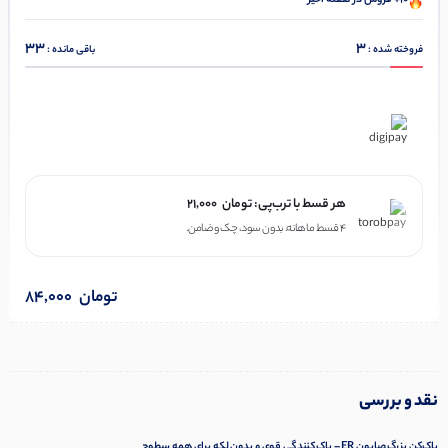
10+ فروش در هفته اخیر
33
3
فروخته شده :
باقی مانده :
در ۴ قسط با دیجی‌پی
هر قسط با ترب‌پی:
تومان
21,000
۴ قسط ماهانه. بدون سود، چک و ضامن.
تومان
84,000
نقد و بررسی
پاک‌کن بزرگ صابون ER – پاک‌کنندگی قوی و بدون لکه برای همه سطوح