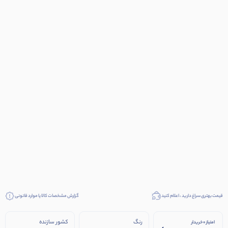
قیمت بهتری سراغ دارید ، اعلام کنید
گزارش مشخصات کالا یا موارد قانونی
رنگ
کشور سازنده
امتیاز 0 خریدار