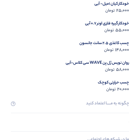
خودکار کیان 1میل- آبی
25,000
تومان
خودکار گیره فلزی اونر 0.7 آبی
55,000
تومان
چسب کاغذی 2.5 سانت جانسون
148,000
تومان
روان نویس ژل پن WAVE سی کلاس-آبی
58,000
تومان
چسب حرارتی کوچک
20,000
تومان
چگونه به مــــــا اعتماد کنید
ما در شبکه های اجتماعی