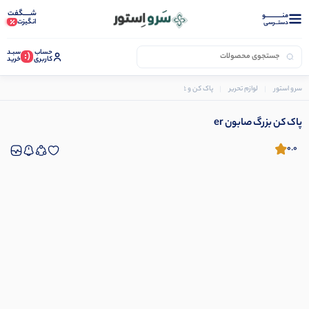
شـــــگفت
منــــــــــــو
انگیزت
دستــرسی
حساب
سبـد
(:
کاربری
خرید
سرو استور
لوازم تحریر
پاک کن و غلط گیر
پاک کن بزرگ صابون er
پاک کن بزرگ صابون er
0.0