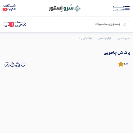
شـــــگفت
منــــــــــــو
انگیزت
دستــرسی
حساب
سبـد
(:
کاربری
خرید
سرو استور
لوازم تحریر
پاک کن و غلط گیر
پاک کن چاقویی
پاک کن چاقویی
0.0