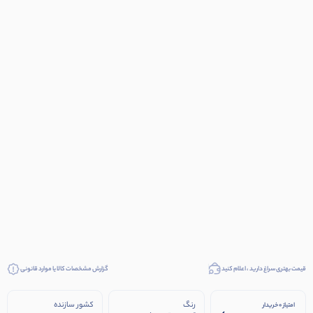
قیمت بهتری سراغ دارید ، اعلام کنید
گزارش مشخصات کالا یا موارد قانونی
رنگ
کشور سازنده
امتیاز 0 خریدار