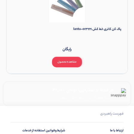
پاک کن کاتری خط کش lantu-er3221
رایگان
مشاهده محصول
هر قسط با اسنپ‌پی:
تومان
32,000
۴ قسط ماهانه. بدون سود، چک و ضامن.
فهرست راهبردی
ارتباط با ما
شرایط وقوانین استفاده از خدمات