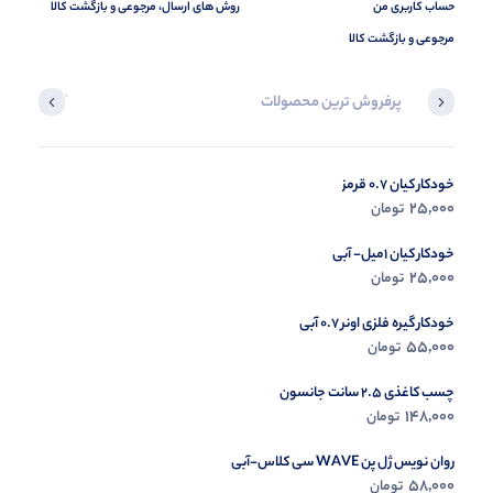
حساب کاربری من
روش های ارسال، مرجوعی و بازگشت کالا
مرجوعی و بازگشت کالا
پرفروش ترین محصولات
آخرین محصول
خودکار کیان 0.7 قرمز
در حال ب
25,000
تومان
مشاه
خودکار کیان 1میل- آبی
25,000
تومان
خودکار گیره فلزی اونر 0.7 آبی
55,000
تومان
چسب کاغذی 2.5 سانت جانسون
148,000
تومان
روان نویس ژل پن WAVE سی کلاس-آبی
58,000
تومان