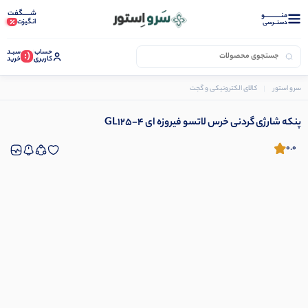
شـــــگفت
منــــــــــــو
انگیزت
دستــرسی
حساب
سبـد
(:
کاربری
خرید
سرو استور
کالای الکترونیکی و گجت
دستگاه بخور
پنکه شارژی گردنی خرس لاتسو فیروزه ای GL125-4
پنکه شارژی گردنی خرس لاتسو فیروزه ای GL125-4
0.0