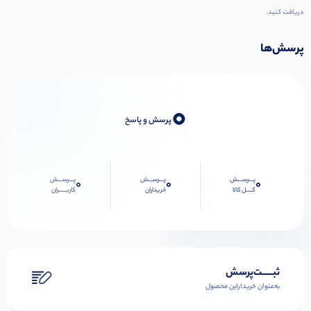
دریافت کنید.
پرسش‌ها
0
پرسش و پاسخ
پـــرســـش
پـــرســـش
پـــرســـش
0
0
0
کــــل کالا
خریداران
کاربـــــران
ثبـــــت‌پرسش
به‌عنوان ‌خریدار‌این‌ محصول