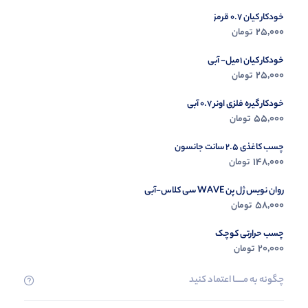
خودکار کیان 0.7 قرمز
در حال ب
25,000
تومان
مشاه
خودکار کیان 1میل- آبی
25,000
تومان
خودکار گیره فلزی اونر 0.7 آبی
55,000
تومان
چسب کاغذی 2.5 سانت جانسون
148,000
تومان
روان نویس ژل پن WAVE سی کلاس-آبی
58,000
تومان
چسب حرارتی کوچک
20,000
تومان
چگونه به مــــــا اعتماد کنید