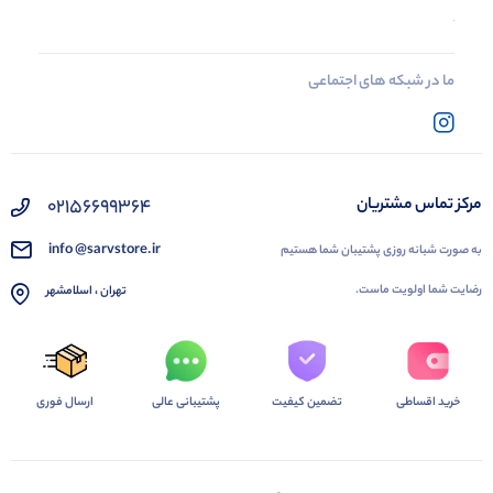
ما در شبکه های اجتماعی
02156699364
مرکز تماس مشتریان
info @sarvstore.ir
به صورت شبانه روزی پشتیبان شما هستیم
رضایت شما اولویت ماست.
تهران ، اسلامشهر
خرید اقساطی
تضمین کیفیت
پشتیبانی عالی
ارسال فوری