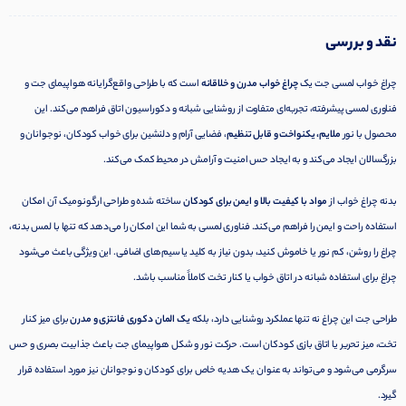
نقد و بررسی
چراغ خواب لمسی جت یک
چراغ خواب مدرن و خلاقانه
است که با طراحی واقع‌گرایانه هواپیمای جت و
فناوری لمسی پیشرفته، تجربه‌ای متفاوت از روشنایی شبانه و دکوراسیون اتاق فراهم می‌کند. این
محصول با نور
ملایم، یکنواخت و قابل تنظیم
، فضایی آرام و دلنشین برای خواب کودکان، نوجوانان و
بزرگسالان ایجاد می‌کند و به ایجاد حس امنیت و آرامش در محیط کمک می‌کند.
بدنه چراغ خواب از
مواد با کیفیت بالا و ایمن برای کودکان
ساخته شده و طراحی ارگونومیک آن امکان
استفاده راحت و ایمن را فراهم می‌کند. فناوری لمسی به شما این امکان را می‌دهد که تنها با لمس بدنه،
چراغ را روشن، کم نور یا خاموش کنید، بدون نیاز به کلید یا سیم‌های اضافی. این ویژگی باعث می‌شود
چراغ برای استفاده شبانه در اتاق خواب یا کنار تخت کاملاً مناسب باشد.
طراحی جت این چراغ نه تنها عملکرد روشنایی دارد، بلکه
یک المان دکوری فانتزی و مدرن
برای میز کنار
تخت، میز تحریر یا اتاق بازی کودکان است. حرکت نور و شکل هواپیمای جت باعث جذابیت بصری و حس
سرگرمی می‌شود و می‌تواند به عنوان یک هدیه خاص برای کودکان و نوجوانان نیز مورد استفاده قرار
گیرد.