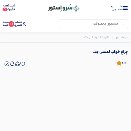
شـــــگفت
منــــــــــــو
انگیزت
دستــرسی
حساب
سبـد
(:
کاربری
خرید
سرو استور
کالای الکترونیکی و گجت
چراغ مطالعه
چراغ خواب لمسی جت
چراغ خواب لمسی جت
0.0