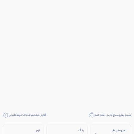
قیمت بهتری سراغ دارید ، اعلام کنید
گزارش مشخصات کالا یا موارد قانونی
رنگ
نور
امتیاز 0 خریدار