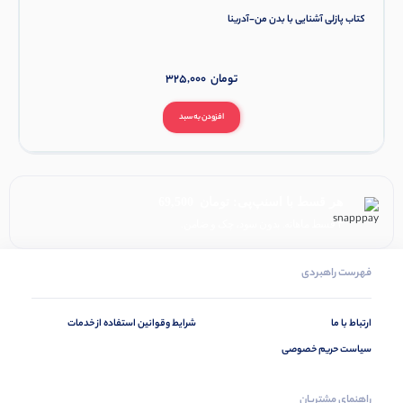
کتاب پازلی آشنایی با بدن من-آدرینا
تومان
325,000
افزودن به سبد
هر قسط با اسنپ‌پی:
تومان
69,500
۴ قسط ماهانه. بدون سود، چک و ضامن.
فهرست راهبردی
ارتباط با ما
شرایط وقوانین استفاده از خدمات
سیاست حریم خصوصی
راهنمای مشتریان