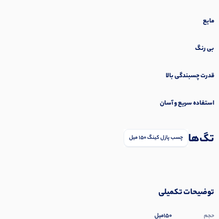
مایع
بی رنگ
قدرت چسبندگی بالا
استفاده سریع و آسان
تگ‌ها
چسب پازل کینگ 150 میل
توضیحات تکمیلی
150میل
حجم