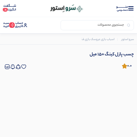
شـــــگفت
منــــــــــــو
انگیزت
دستــرسی
حساب
سبـد
(:
کاربری
خرید
سرو استور
اسباب بازی عروسک بازی فکری
پازل
چسب پازل کینگ 150 میل
چسب پازل کینگ 150 میل
0.0