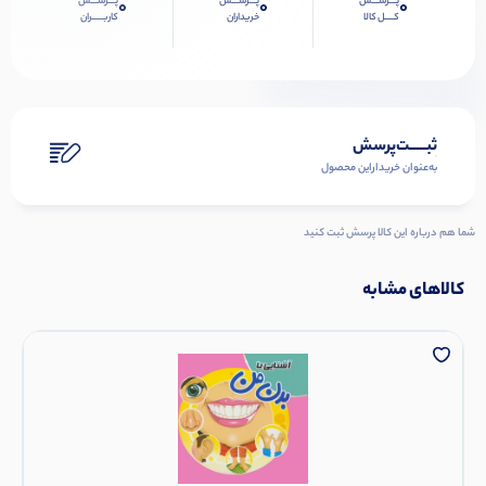
پـــرســـش
پـــرســـش
پـــرســـش
0
0
0
کــــل کالا
خریداران
کاربـــــران
ثبـــــت‌پرسش
به‌عنوان ‌خریدار‌این‌ محصول
شما هم درباره این کالا پرسش ثبت کنید
کالاهای مشابه