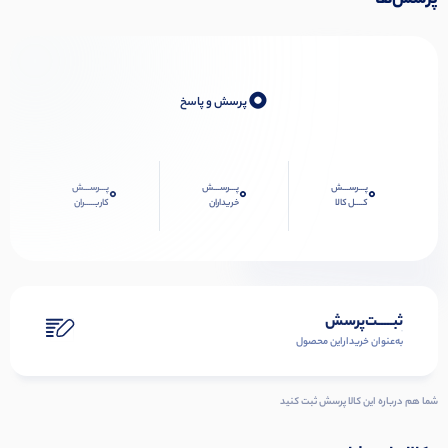
پرسش‌ها
0
پرسش و پاسخ
پـــرســـش
پـــرســـش
پـــرســـش
0
0
0
کــــل کالا
خریداران
کاربـــــران
ثبـــــت‌پرسش
به‌عنوان ‌خریدار‌این‌ محصول
شما هم درباره این کالا پرسش ثبت کنید