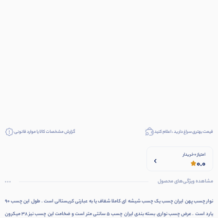
قیمت بهتری سراغ دارید ، اعلام کنید
گزارش مشخصات کالا یا موارد قانونی
امتیاز 0 خریدار
0.0
مشاهده ویژگی‌های محصول
نوار چسب پهن ایران چسب یک چسب شیشه ای کاملا شفاف یا به عبارتی کریستالی است . طول این چسب ۹۰
یارد است . عرض چسب نواری بسته بندی ایران چسب ۵ سانتی متر است و ضخامت این چسب نیز ۳۸ میکرون