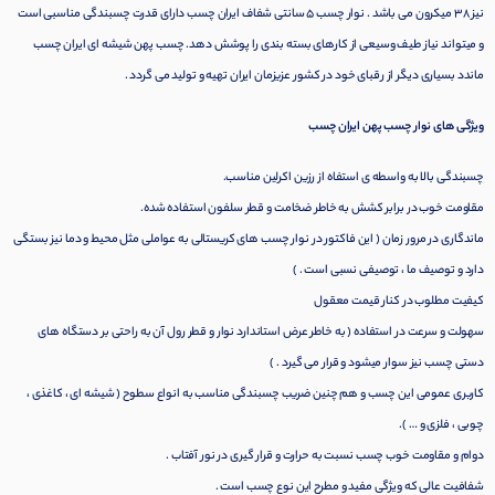
نیز ۳۸ میکرون می باشد . نوار چسب ۵ سانتی شفاف ایران چسب دارای قدرت چسبندگی مناسبی است
و میتواند نیاز طیف وسیعی از کارهای بسته بندی را پوشش دهد. چسب پهن شیشه ای ایران چسب
ماندد بسیاری دیگر از رقبای خود در کشور عزیزمان ایران تهیه و تولید می گردد .
ویژگی های نوار چسب پهن ایران چسب
چسبندگی بالا به واسطه ی استفاه از رزین اکرلین مناسب.
مقاومت خوب در برابر کشش به خاطر ضخامت و قطر سلفون استفاده شده.
ماندگاری در مرور زمان ( این فاکتور در نوار چسب های کریستالی به عواملی مثل محیط و دما نیز بستگی
دارد و توصیف ما ، توصیفی نسبی است . )
کیفیت مطلوب در کنار قیمت معقول
سهولت و سرعت در استفاده ( به خاطر عرض استاندارد نوار و قطر رول آن به راحتی بر دستگاه های
دستی چسب نیز سوار میشود و قرار می گیرد . )
کاربری عمومی این چسب و هم چنین ضریب چسبندگی مناسب به انواع سطوح ( شیشه ای ، کاغذی ،
چوبی ، فلزی و … ).
دوام و مقاومت خوب چسب نسبت به حرارت و قرار گیری در نور آفتاب .
شفافیت عالی که ویژگی مفید و مطرح این نوع چسب است .