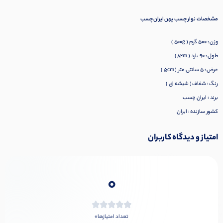
مشخصات نوار چسب پهن ایران چسب
وزن : ۵۰۰ گرم ( 500g )
طول : ۹۰ یارد ( 82m )
عرض : ۵ سانتی متر ( 5cm )
رنگ : شفاف ( شیشه ای )
برند : ایران چسب
کشور سازنده : ایران
امتیاز و دیدگاه کاربران
0
0
تعداد امتیازها