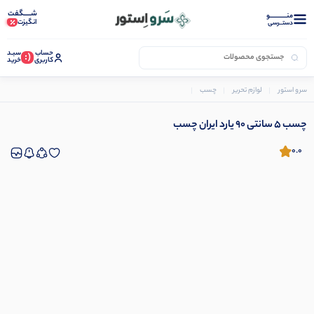
شـــــگفت
منــــــــــــو
انگیزت
دستــرسی
حساب
سبـد
(:
کاربری
خرید
سرو استور
لوازم تحریر
چسب
چسب بی دسته
چسب 5 سانتی 90 یارد ایران چسب
چسب 5 سانتی 90 یارد ایران چسب
0.0