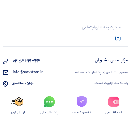
ما در شبکه های اجتماعی
02156699364
مرکز تماس مشتریان
info @sarvstore.ir
به صورت شبانه روزی پشتیبان شما هستیم
رضایت شما اولویت ماست.
تهران ، اسلامشهر
خرید اقساطی
تضمین کیفیت
پشتیبانی عالی
ارسال فوری