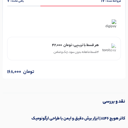
7
17
فروخته شده :
باقی مانده :
در ۴ قسط با دیجی‌پی
هر قسط با ترب‌پی:
تومان
42,000
۴ قسط ماهانه. بدون سود، چک و ضامن.
تومان
168,000
نقد و بررسی
کاتر هویج 8146 | ابزار برش دقیق و ایمن با طراحی ارگونومیک