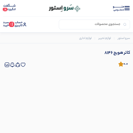
شـــــگفت
منــــــــــــو
انگیزت
دستــرسی
حساب
سبـد
(:
کاربری
خرید
سرو استور
لوازم تحریر
لوازم اداری
کاتر
کاتر هویج 8146
کاتر هویج 8146
0.0