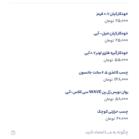
خودکار کیان 0.7 قرمز
در حال ب
25,000
تومان
مشاه
خودکار کیان 1میل- آبی
25,000
تومان
خودکار گیره فلزی اونر 0.7 آبی
55,000
تومان
چسب کاغذی 2.5 سانت جانسون
148,000
تومان
روان نویس ژل پن WAVE سی کلاس-آبی
58,000
تومان
چسب حرارتی کوچک
20,000
تومان
چگونه به مــــــا اعتماد کنید