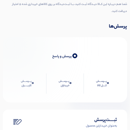
شمـا هـم دربـاره ایـن کــالا دیــدگاه ثبــت کنید، بــا ثبــت‌دیـدگاه بر روی کالاهای خریداری شده ۵ امتیاز
دریافت کنید.
پرسش‌ها
0
پرسش و پاسخ
پـــرســـش
پـــرســـش
پـــرســـش
0
0
0
کــــل کالا
خریداران
کاربـــــران
ثبـــــت‌پرسش
به‌عنوان ‌خریدار‌این‌ محصول