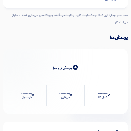
شمـا هـم دربـاره ایـن کــالا دیــدگاه ثبــت کنید، بــا ثبــت‌دیـدگاه بر روی کالاهای خریداری شده ۵ امتیاز
دریافت کنید.
پرسش‌ها
0
پرسش و پاسخ
پـــرســـش
پـــرســـش
پـــرســـش
0
0
0
کــــل کالا
خریداران
کاربـــــران