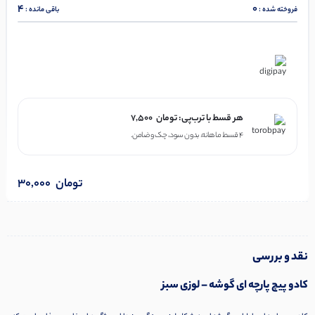
4
0
فروخته شده :
باقی مانده :
در ۴ قسط با دیجی‌پی
هر قسط با ترب‌پی:
تومان
7,500
۴ قسط ماهانه. بدون سود، چک و ضامن.
تومان
30,000
نقد و بررسی
کادو پیچ پارچه ای گوشه – لوزی سبز