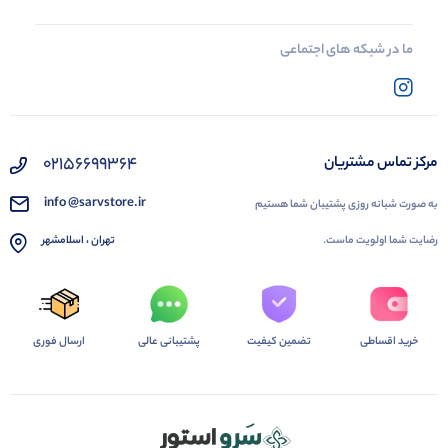
ما در شبکه های اجتماعی
02156699364
مرکز تماس مشتریان
info @sarvstore.ir
به صورت شبانه روزی پشتیبان شما هستیم
رضایت شما اولویت ماست.
تهران ، اسلامشهر
خرید اقساطی
تضمین کیفیت
پشتیبانی عالی
ارسال فوری