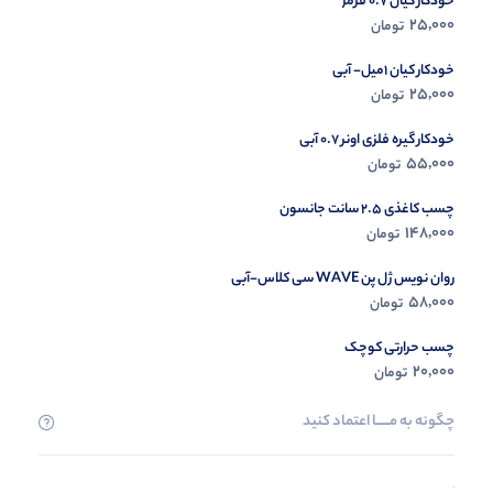
خودکار کیان 0.7 قرمز
در حال ب
25,000
تومان
مشاه
خودکار کیان 1میل- آبی
25,000
تومان
خودکار گیره فلزی اونر 0.7 آبی
55,000
تومان
چسب کاغذی 2.5 سانت جانسون
148,000
تومان
روان نویس ژل پن WAVE سی کلاس-آبی
58,000
تومان
چسب حرارتی کوچک
20,000
تومان
چگونه به مــــــا اعتماد کنید