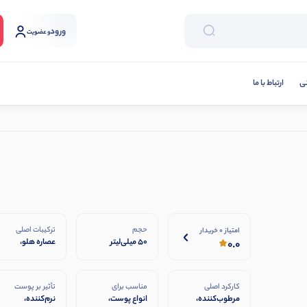
ورود
و عضویت
نی
ارتباط با ما
حجم
ترکیبات اصلی
امتیاز 0 خریدار
۵۰ میلی‌لیتر
عصاره هلو،
0.0
ویتامین E،
روغن‌های گیاهی
مغذی
کارکرد اصلی
مناسب برای
تأثیر بر پوست
مرطوب‌کننده،
انواع پوست،
نرم‌کننده،