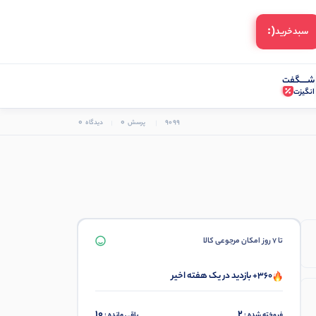
(:
سبد‌خرید
شـــــگفت
انگیزت
0
0
9099
پرسش
دیدگاه
تا 7 روز امکان مرجوعی کالا
360+ بازدید در یک هفته اخیر
10
2
فروخته شده :
باقی مانده :