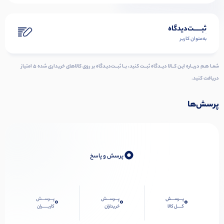
ثبـــــت‌دیدگاه
به‌عنوان کاربر
شمـا هـم دربـاره ایـن کــالا دیــدگاه ثبــت کنید، بــا ثبــت‌دیـدگاه بر روی کالاهای خریداری شده ۵ امتیاز
دریافت کنید.
پرسش‌ها
0
پرسش و پاسخ
پـــرســـش
پـــرســـش
پـــرســـش
0
0
0
کــــل کالا
خریداران
کاربـــــران