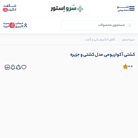
شـــــگفت
منــــــــــــو
انگیزت
دستــرسی
حساب
سبـد
(:
کاربری
خرید
سرو استور
کالای الکترونیکی و گجت
گوی کریستالی
کشتی آکواریومی مدل کشتی و جزیره
کشتی آکواریومی مدل کشتی و جزیره
0.0