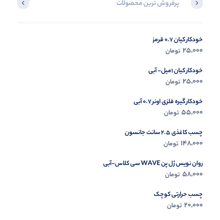
پرفروش ترین محصولات
آخرین محصول
خودکار کیان 0.7 قرمز
در حال ب
25,000
تومان
مشاه
خودکار کیان 1میل- آبی
25,000
تومان
خودکار گیره فلزی اونر 0.7 آبی
55,000
تومان
چسب کاغذی 2.5 سانت جانسون
148,000
تومان
روان نویس ژل پن WAVE سی کلاس-آبی
58,000
تومان
چسب حرارتی کوچک
20,000
تومان