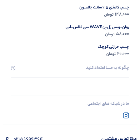
چسب کاغذی 2.5 سانت جانسون
148,000
تومان
روان نویس ژل پن WAVE سی کلاس-آبی
58,000
تومان
چسب حرارتی کوچک
20,000
تومان
چگونه به مــــــا اعتماد کنید
ما در شبکه های اجتماعی
02156699364
مرکز تماس مشتریان