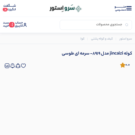
شـــــگفت
منــــــــــــو
انگیزت
دستــرسی
حساب
سبـد
(:
کاربری
خرید
سرو استور
کیف و کوله پشتی
کوله پشتی بچه گانه
کوله jincaizi مدل 8919- سرمه ای طوسی
کوله jincaizi مدل 8919- سرمه ای طوسی
0.0