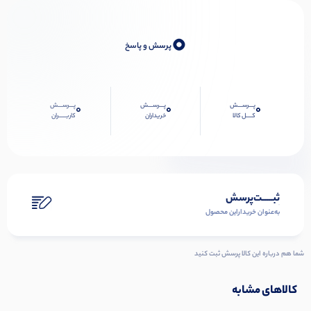
0
پرسش و پاسخ
پـــرســـش
پـــرســـش
پـــرســـش
0
0
0
کــــل کالا
خریداران
کاربـــــران
ثبـــــت‌پرسش
به‌عنوان ‌خریدار‌این‌ محصول
شما هم درباره این کالا پرسش ثبت کنید
کالاهای مشابه