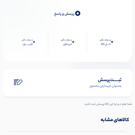
0
پرسش و پاسخ
پـــرســـش
پـــرســـش
پـــرســـش
0
0
0
کــــل کالا
خریداران
کاربـــــران
ثبـــــت‌پرسش
به‌عنوان ‌خریدار‌این‌ محصول
شما هم درباره این کالا پرسش ثبت کنید
کالاهای مشابه