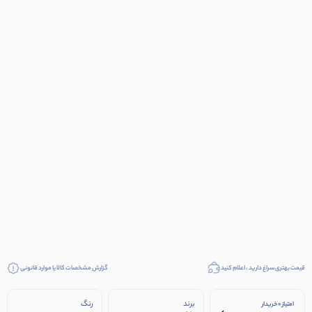
قیمت بهتری سراغ دارید ، اعلام کنید
گزارش مشخصات کالا یا موارد قانونی
برند
رنگ
امتیاز 0 خریدار