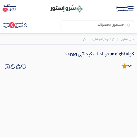
شـــــگفت
منــــــــــــو
انگیزت
دستــرسی
حساب
سبـد
(:
کاربری
خرید
سرو استور
کیف و کوله پشتی
کوله پشتی بچه گانه
کوله sun eight ربات اسکیت آبی 90259
کوله sun eight ربات اسکیت آبی 90259
0.0