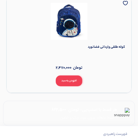
کوله طلقی وارداتی فضانورد
تومان
2,470,000
افزودن به سبد
هر قسط با اسنپ‌پی:
تومان
862,500
۴ قسط ماهانه. بدون سود، چک و ضامن.
فهرست راهبردی