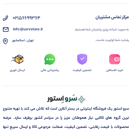
02156699364
مرکز تماس مشتریان
info @sarvstore.ir
به صورت شبانه روزی پشتیبان شما هستیم
رضایت شما اولویت ماست.
تهران ، اسلامشهر
خرید اقساطی
تضمین کیفیت
پشتیبانی عالی
ارسال فوری
سرو استور یک فروشگاه اینترنتی در بستر آنلاین است که تلاش می کند با تهیه متنوع
ترین گروه های کالایی نیاز هموطنان عزیز را در سراسر کشور برطرف سازد. عرضه
محصولات با قیمت رقابتی، تضمین کیفیت، ضمانت مرجوعی کالا و ارسال سریع تنها