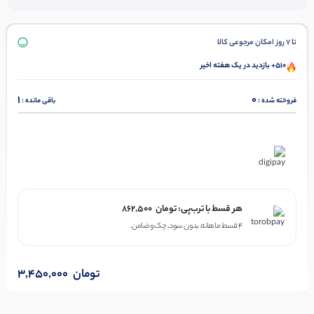
تا 7 روز امکان مرجوعی کالا
510+ بازدید در یک هفته اخیر
1
0
فروخته شده :
باقی مانده :
در ۴ قسط با دیجی‌پی
هر قسط با ترب‌پی:
تومان
862,500
۴ قسط ماهانه. بدون سود، چک و ضامن.
تومان
3,450,000