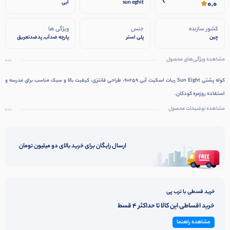
0.0
sun eghit
ابی
کشور سازنده
جنس
ویژگی ها
چین
پلی استر
پارچه ضدآب, پدضدتعریق
برای پشت کوله
مشاهده ویژگی‌های محصول
کوله پشتی Sun Eight ربات اسکیت آبی 90259، طراحی فانتزی، کیفیت بالا و سبک مناسب برای مدرسه و
استفاده روزمره کودکان.
مشاهده توضیحات محصول
ارسال رایگان برای خرید بالای دو میلیون تومان
خرید قسطی با ترب پی
خرید اقساطی این کالا تا حداکثر 4 قسط
مشاهده راهنما