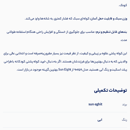
کودک.
وزن سبک و قابلیت حمل آسان:
کوله‌ای سبک که فشار کمتری به شانه‌ها وارد می‌کند.
بندهای قابل تنظیم و نرم:
مناسب برای جلوگیری از خستگی و افزایش راحتی هنگام استفاده طولانی
مدت.
این کوله پشتی علاوه بر زیبایی و کیفیت، از نظر قیمت نیز بسیار مقرون‌به‌صرفه است و انتخابی عالی برای
والدینی که به دنبال بهترین‌ها برای فرزندشان هستند. اگر به دنبال خرید کوله پشتی کودکانه با طراحی
ربات اسکیت و رنگ آبی هستید، مدل 90259 از Sun Eight بهترین گزینه موجود در بازار است.
توضیحات تکمیلی
sun eghit
برند
ابی
رنگ