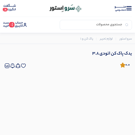
شـــــگفت
منــــــــــــو
انگیزت
دستــرسی
حساب
سبـد
(:
کاربری
خرید
سرو استور
لوازم تحریر
پاک کن و غلط گیر
یدک پاک کن اتودی 3.8
یدک پاک کن اتودی 3.8
0.0