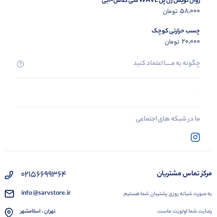
روان نویس ژل پن WAVE سی کلاس-آبی
58,000
تومان
چسب حرارتی کوچک
20,000
تومان
چگونه به مــــــا اعتماد کنید
ما در شبکه های اجتماعی
02156699364
مرکز تماس مشتریان
info @sarvstore.ir
به صورت شبانه روزی پشتیبان شما هستیم
رضایت شما اولویت ماست.
تهران ، اسلامشهر