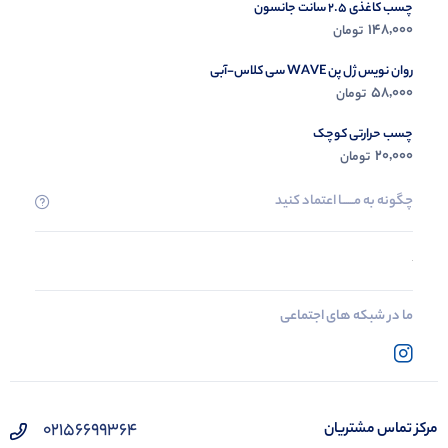
چسب کاغذی 2.5 سانت جانسون
148,000
تومان
روان نویس ژل پن WAVE سی کلاس-آبی
58,000
تومان
چسب حرارتی کوچک
20,000
تومان
چگونه به مــــــا اعتماد کنید
ما در شبکه های اجتماعی
02156699364
مرکز تماس مشتریان