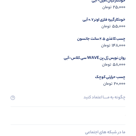
خودکار کیان 1میل- آبی
25,000
تومان
خودکار گیره فلزی اونر 0.7 آبی
55,000
تومان
چسب کاغذی 2.5 سانت جانسون
148,000
تومان
روان نویس ژل پن WAVE سی کلاس-آبی
58,000
تومان
چسب حرارتی کوچک
20,000
تومان
چگونه به مــــــا اعتماد کنید
ما در شبکه های اجتماعی