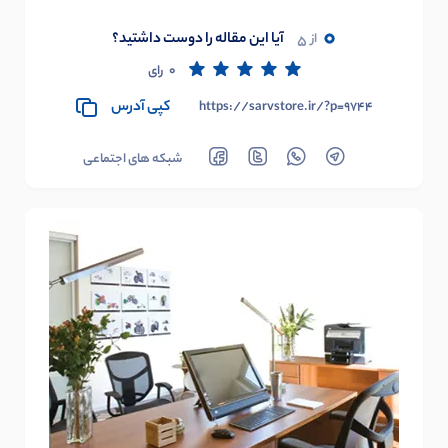
0
آیا این مقاله را دوست داشتید؟
از
5
0
رای
کپی آدرس
https://sarvstore.ir/?p=9744
شبکه های اجتماعی