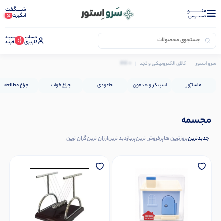
شـــــگفت
منــــــــــــو
انگیزت
دستــرسی
حساب
سبـد
(:
کاربری
خرید
0 کالا
سرو استور
کالای الکترونیکی و گجت
مجسمه
ماساژور
اسپیکر و هدفون
جاعودی
چراغ خواب
چراغ مطالعه
مجسمه
جدیدترین
بروزترین ها
پرفروش ترین
پربازدید ترین
ارزان ترین
گران ترین