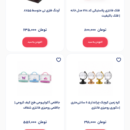
قلک فانتزی پلاستیکی کد 268 مدل خانه
آونگ فلزی تی متوسط 8755
| قلک باکیفیت
تومان
800,000
تومان
635,000
افزودن به سبد
افزودن به سبد
کره زمین کوچک چراغدار 6.5 سانتی‌متری
جاقلمی آکواریومی طرح کیف کرومی |
| دکوری رومیزی فانتزی
جاقلمی رومیزی فانتزی شفاف
تومان
298,000
تومان
556,000