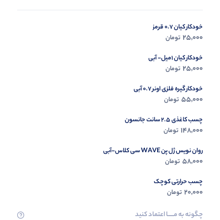
خودکار کیان 0.7 قرمز
در حال ب
25,000
تومان
مشاه
خودکار کیان 1میل- آبی
25,000
تومان
خودکار گیره فلزی اونر 0.7 آبی
55,000
تومان
چسب کاغذی 2.5 سانت جانسون
148,000
تومان
روان نویس ژل پن WAVE سی کلاس-آبی
58,000
تومان
چسب حرارتی کوچک
20,000
تومان
چگونه به مــــــا اعتماد کنید