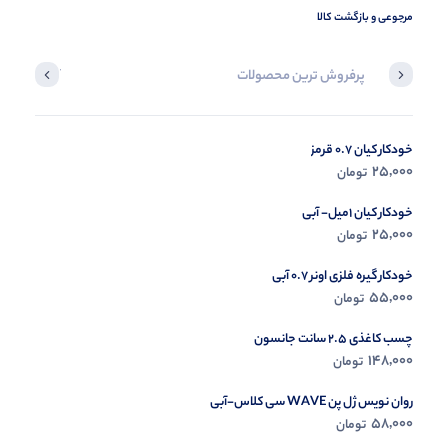
مرجوعی و بازگشت کالا
پرفروش ترین محصولات
آخرین محصول
خودکار کیان 0.7 قرمز
در حال ب
25,000
تومان
مشاه
خودکار کیان 1میل- آبی
25,000
تومان
خودکار گیره فلزی اونر 0.7 آبی
55,000
تومان
چسب کاغذی 2.5 سانت جانسون
148,000
تومان
روان نویس ژل پن WAVE سی کلاس-آبی
58,000
تومان