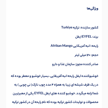
ویژگی‌ها
کشور سازنده: ترکیه Turkiye
برند: EYFEL ایفل
رایحه: انبه آمریکایی Afrikan Mango
حجم: 120 میلی لیتر
صادر کننده مجوز: سازمان غذا و دارو
خوشبوکننده ایفل رایحه انبه آفریقایی ،بسیار خوشبو و معطر بوده که
در یک ظرف شیشه ای زیبا به همراه 4 عدد چوب نازک( نی چوبی ) به
شما اراعه میگردد. خوشبو کننده های ایفل EYFEL یکی از معبرترین
محصولات و تولیدات کشور ترکیه بوده که نام رایحه آن در کشور ترکیه