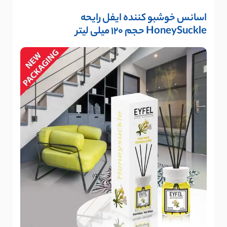
اسانس خوشبو کننده ایفل رایحه
HoneySuckle حجم 120 میلی لیتر