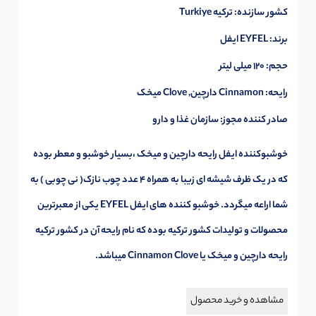
کشور سازنده: ترکیه Turkiye
برند: EYFEL ایفل
حجم: 120 میلی لیتر
رایحه: Cinnamon دارچین, Clove میخک
صادر کننده مجوز: سازمان غذا و دارو
خوشبوکننده ایفل رایحه دارچین و میخک ،بسیار خوشبو و معطر بوده
که در یک ظرف شیشه ای زیبا به همراه 4 عدد چوب نازک( نی چوبی ) به
شما اراعه میگردد. خوشبو کننده های ایفل EYFEL یکی از معبرترین
محصولات و تولیدات کشور ترکیه بوده که نام رایحه آن در کشور ترکیه
رایحه دارچین و میخک یا Cinnamon Clove میباشد.
مشاهده و خرید محصول