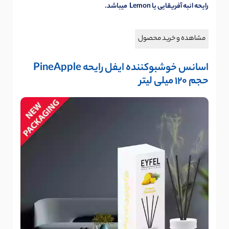
رایحه انبه آفریقایی یا Lemon میباشد.
مشاهده و خرید محصول
اسانس خوشبوکننده ایفل رایحه PineApple
حجم 120 میلی لیتر