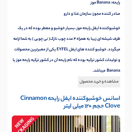
رایحه: Banana موز
صادر کننده مجوز: سازمان غذا و دارو
خوشبوکننده ایفل رایحه موز ،بسیار خوشبو و معطر بوده که در یک
ظرف شیشه ای زیبا به همراه 4 عدد چوب نازک( نی چوبی ) به شما اراعه
میگردد. خوشبو کننده های ایفل EYFEL یکی از معبرترین محصولات
و تولیدات کشور ترکیه بوده که نام رایحه آن در کشور ترکیه رایحه موز یا
Banana میباشد.
مشاهده و خرید محصول
اسانس خوشبوکننده ایفل رایحه Cinnamon
Clove حجم 120 میلی لیتر