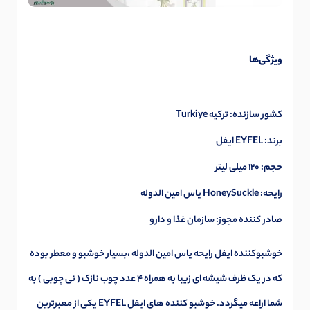
ویژگی‌ها
کشور سازنده: ترکیه Turkiye
برند: EYFEL ایفل
حجم: 120 میلی لیتر
رایحه: HoneySuckle یاس امین الدوله
صادر کننده مجوز: سازمان غذا و دارو
خوشبوکننده ایفل رایحه یاس امین الدوله ،بسیار خوشبو و معطر بوده
که در یک ظرف شیشه ای زیبا به همراه 4 عدد چوب نازک ( نی چوبی ) به
شما اراعه میگردد. خوشبو کننده های ایفل EYFEL یکی از معبرترین