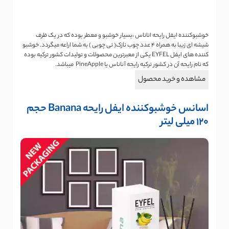
خوشبوکننده ایفل رایحه اناناس ،بسیار خوشبو و معطر بوده که در یک ظرف
شیشه ای زیبا به همراه 4 عدد چوب نازک( نی چوبی ) به شما اراعه میگردد. خوشبو
کننده های ایفل EYFEL یکی از معبرترین محصولات و تولیدات کشور ترکیه بوده
که نام رایحه آن در کشور ترکیه رایحه آناناس یا PineApple میباشد.
مشاهده و خرید محصول
اسانس خوشبوکننده ایفل رایحه Banana حجم
120 میلی لیتر