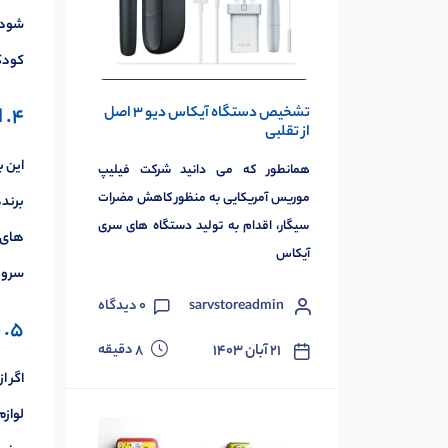
شود. 
کودک
تشخیص دستگاه آیکاس دیو 3 اصل
4. اسباب بازی و عروسک
از تقلبی
این 
همانطور که می دانید شرکت فیلیپ
موریس آمریکایی به منظور کاهش مضرات
برنده
سیگار، اقدام به تولید دستگاه های سری
های م
آیکاس
سرو ا
sarvstoreadmin
0
دیدگاه
5. ملزومات نوشیدنی
دقیقه
۲۱ آبان ۱۴۰۳
8
اگر ا
لوازم