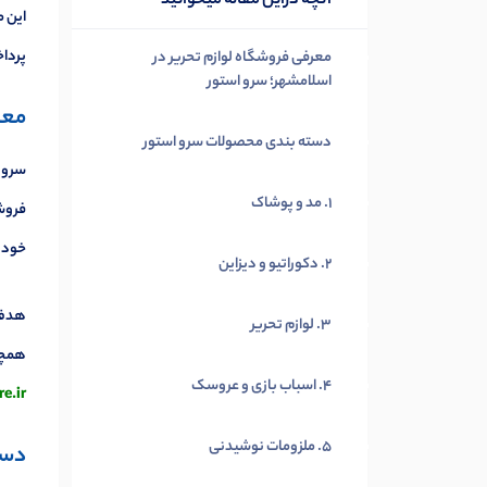
آنچه دراین مقاله میخوانید
این م
پردا
معرفی فروشگاه لوازم تحریر در
اسلامشهر؛ سرو استور
معر
دسته بندی محصولات سرو استور
سرو ا
1. مد و پوشاک
فروشگ
خود ر
2. دکوراتیو و دیزاین
هدف ا
3. لوازم تحریر
همچنی
4. اسباب بازی و عروسک
e.ir/
5. ملزومات نوشیدنی
دست