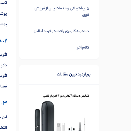
اکسس
5. پشتیبانی و خدمات پس از فروش
پوشاک
قوی
پوشا
6. تجربه کاربری راحت در خرید آنلاین
2. دکوراتیو و دیزاین
کلام آخر
اگر ب
دکورا
پربازدید ترین مقالات
اگر ب
فضاه
3. لوازم تحریر
این ب
انتخا