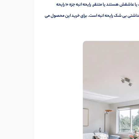
انبه یک میوه استوایی است. افراد در مواجه با انبه به دو دسته تقسیم می شوند، یا عاشقش هستند یا متنقر. رایحه انبه جزه 10 رایحه
داشتی بی شک رایحه انبه است. برای خرید این محصول می