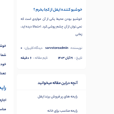
خوشبو کننده ایفل از کجا بخرم ؟
خوشبو بودن محیط یکی از آن مواردی است که
نمی توان از آن چشم پوشی کرد. احتمالا دیده اید،
زمانی
خوشبو
نویسنده:
sarvstoreadmin
دیدگاه کاربران:
0
شما ر
تاریخ :
۲۱ آبان ۱۴۰۳
تایم مقاله :
6
دقیقه
خود ا
تعداد
آنچه دراین مقاله میخوانید
رای
رایحه های پر فروش برند ایفل
اجازه
مناسب
رایحه مناسب برای خانه