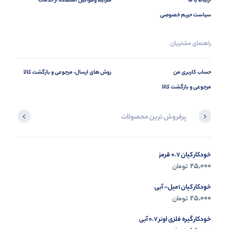
ارتباط با ما
شرایط وقوانین استفاده از خدمات
سیاست حریم خصوصی
راهنمای مشتریان
حساب کاربری من
روش های ارسال، مرجوعی و بازگشت کالا
مرجوعی و بازگشت کالا
پرفروش ترین محصولات
آخرین محصول
خودکار کیان 0.7 قرمز
در حال ب
25,000
تومان
مشاه
خودکار کیان 1میل- آبی
25,000
تومان
خودکار گیره فلزی اونر 0.7 آبی