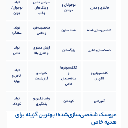
طراحی خاص
تولد
نوجوانان و
فانتزی و مدرن
و رنگ‌های
نوجوان/
جوانان
جذاب
جوان
منحصربه‌فرد
تولد،
شخصی‌سازی‌شده
همه سنین
و خاص
سالگرد
ارزش معنوی
تولد
دست‌ساز و هنری
بزرگسالان
و هنری بالا
خاص
کلکسیونرها
تولد
کلکسیونی و
و
کمیاب و
خاص و
لاکچری
علاقه‌مندان
گران‌قیمت
ویژه
خاص
رشد فکری و
تولد
آموزشی
کودکان
یادگیری
کودک
عروسک شخصی‌سازی‌شده؛ بهترین گزینه برای
هدیه خاص