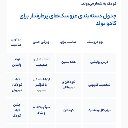
کودک به شمار می‌روند.
جدول دسته‌بندی عروسک‌های پرطرفدار برای
کادو تولد
بهترین
نوع عروسک
مناسب برای
ویژگی اصلی
مناسبت
نماد عشق و
تولد،
خرس پولیشی
همه سنین
صمیمیت
ولنتاین
ارتباط عاطفی
تولد
کودکان و
شخصیت کارتونی
با کاراکتر
کودک/
نوجوانان
محبوب
نوجوان
جشن
سرگرم‌کننده
موزیکال و متحرک
کودکان
تولد
و شاد
کودک