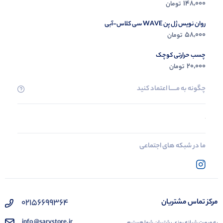
148,000
تومان
روان نویس ژل پن WAVE سی کلاس-آبی
58,000
تومان
چسب حرارتی کوچک
20,000
تومان
چگونه به مــــــا اعتماد کنید
ما در شبکه های اجتماعی
02156699364
مرکز تماس مشتریان
info @sarvstore.ir
به صورت شبانه روزی پشتیبان شما هستیم