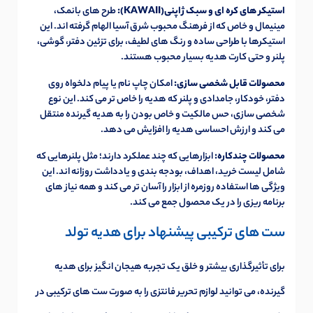
استیکر های کره ای و سبک ژاپنی(KAWAII):
طرح های بانمک،
مینیمال و خاص که از فرهنگ محبوب شرق آسیا الهام گرفته اند. این
استیکرها با طراحی ساده و رنگ های لطیف، برای تزئین دفتر، گوشی،
پلنر و حتی کارت هدیه بسیار محبوب هستند.
محصولات قابل شخصی سازی:
امکان چاپ نام یا پیام دلخواه روی
دفتر، خودکار، جامدادی و پلنر که هدیه را خاص تر می کند. این نوع
شخصی سازی، حس مالکیت و خاص بودن را به هدیه گیرنده منتقل
می کند و ارزش احساسی هدیه را افزایش می دهد.
محصولات چندکاره:
ابزارهایی که چند عملکرد دارند؛ مثل پلنرهایی که
شامل لیست خرید، اهداف، بودجه بندی و یادداشت روزانه اند. این
ویژگی ها استفاده روزمره از ابزار را آسان تر می کند و همه نیاز های
برنامه ریزی را در یک محصول جمع می کند.
ست های ترکیبی پیشنهاد برای هدیه تولد
برای تأثیرگذاری بیشتر و خلق یک تجربه هیجان انگیز برای هدیه
گیرنده، می توانید لوازم تحریر فانتزی را به صورت ست های ترکیبی در