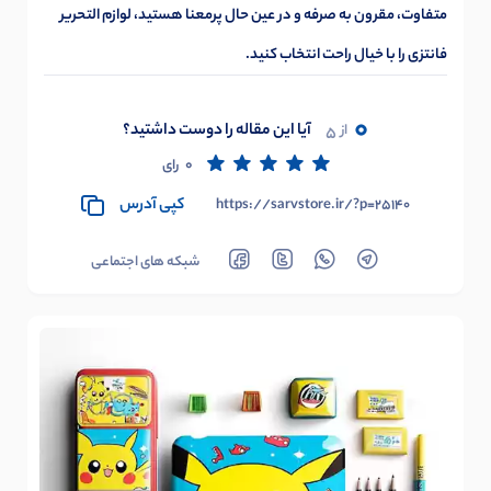
متفاوت، مقرون به صرفه و در عین حال پرمعنا هستید، لوازم التحریر
فانتزی را با خیال راحت انتخاب کنید.
0
آیا این مقاله را دوست داشتید؟
از
5
0
رای
کپی آدرس
https://sarvstore.ir/?p=25140
شبکه های اجتماعی