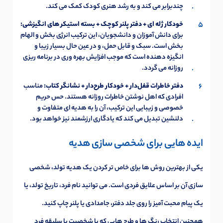
چندبرابر می کند و به رشد هنری کودک کمک می کند.
خودکار ژله ای + دفتر پلنر کوچک + بسته استیکر های انگیزشی:
برای دانش آموزان و دانشجویان، این ترکیب انرژی بخش و الهام
بخش است. سبک و قابل حمل، و در عین حال بسیار زیبا و
انگیزه دهنده است که موجب افزایش بهره وری در برنامه ریزی
روزانه می گردد.
دفتر خاطرات قفل‌دار + خودکار طرح‌دار + نشانگر کتاب:
مناسب
افرادی که اهل نوشتن خاطرات روزانه هستند. حس حریم
خصوصی و زیبایی این ترکیب، آن را به هدیه ای متفاوت و
دلنشین تبدیل می کند که یادگاری ارزشمند نیز خواهد بود.
ایده هایی برای شخصی سازی هدیه
یکی از بهترین روش ها برای خاص تر کردن یک هدیه تولد، شخصی
سازی آن بر اساس علایق فردی است. می توانید نام فرد، تاریخ تولد، یا
یک پیام محبت آمیز را روی جلد دفتر، جامدادی یا پلنر چاپ کنید.
همچنین انتخاب رنگ ها و طرح هایی که با شخصیت یا سلیقه فرد