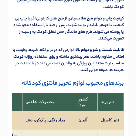
ضرورت دارد. بهتر است محصول دارای استاندارد CE یا گواهی ایمنی
کودک باشد.
کیفیت چاپ و دوام طرح ها:
بسیاری از طرح های کارتونی اگر با چاپ بی
کیفیت یا جوهر ناپایدار تولید شوند، پس از چند بار استفاده محو شده
یا پوسته می شوند. طرح های ماندگار حس تعلق کودک به وسیله را
تقویت می‌کنند.
قابلیت شست و شو و دوام بالا:
لوازمی که در برابر لکه، ضربه، رطوبت و
افتادن مقاوم باشند، عمر بیشتری داشته و برای استفاده روزانه کودک
مناسب تر هستند. این ویژگی به والدین کمک می کند در بلندمدت در
هزینه ها صرفه جویی کنند.
برندهای محبوب لوازم تحریر فانتزی کودکانه
کشور
نام برند
محصولات شاخص
مبدأ
کیفی
فابر کاستل
آلمان
مداد رنگی، پاک‌کن، دفتر
دوام بالا،