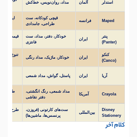
استدلر
آلمان
مداد، روان‌نویس، خط‌کش
قیچی کودکانه، ست
ایمنی بال
Maped
فرانسه
طراحی، جامدادی
پنتر
خودکار، دفتر، مداد، ست
قیمت مناسب
ایران
(Panter)
فانتزی
کنکو
تنوع بالا، 
ایران
خودکار، ماژیک، مداد رنگی
(Canco)
بی‌خطر ب
آریا
ایران
پاستل، گواش، مداد شمعی
مداد شمعی، رنگ انگشتی،
طراحی اخ
Crayola
آمریکا
دفتر نقاشی
Disney
ست‌های کارتونی (فروزن،
طرح‌های رس
بین‌المللی
Stationery
پرنسس‌ها، ماشین‌ها)
کلام آخر