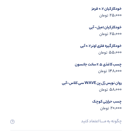
خودکار کیان 0.7 قرمز
در حال ب
25,000
تومان
مشاه
خودکار کیان 1میل- آبی
25,000
تومان
خودکار گیره فلزی اونر 0.7 آبی
55,000
تومان
چسب کاغذی 2.5 سانت جانسون
148,000
تومان
روان نویس ژل پن WAVE سی کلاس-آبی
58,000
تومان
چسب حرارتی کوچک
20,000
تومان
چگونه به مــــــا اعتماد کنید