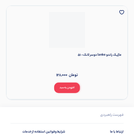
ماژیک راندو lanke دوسر لانک- 51
تومان
128,000
افزودن به سبد
فهرست راهبردی
ارتباط با ما
شرایط وقوانین استفاده از خدمات