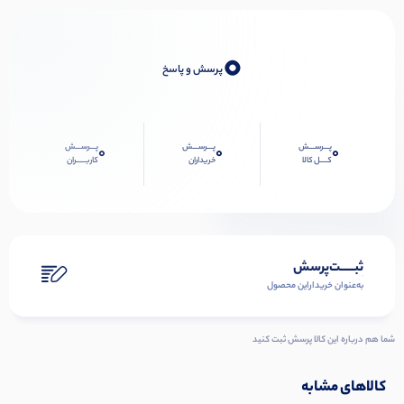
0
پرسش و پاسخ
پـــرســـش
پـــرســـش
پـــرســـش
0
0
0
کــــل کالا
خریداران
کاربـــــران
ثبـــــت‌پرسش
به‌عنوان ‌خریدار‌این‌ محصول
شما هم درباره این کالا پرسش ثبت کنید
کالاهای مشابه