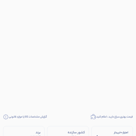
قیمت بهتری سراغ دارید ، اعلام کنید
گزارش مشخصات کالا یا موارد قانونی
کشور سازنده
برند
امتیاز 0 خریدار