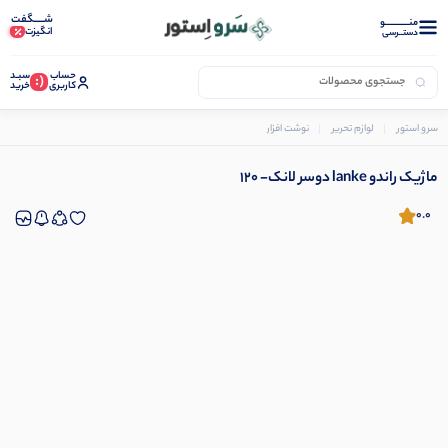
شـــــگفت
منــــــــــــو
انگیزت
دستــرسی
حساب
سبـد
(:
کاربری
خرید
سرو استور
لوازم تحریر
نوشت افزار
ماژیک
ماژیک راندو lanke دوسر لانک- 120
ماژیک راندو lanke دوسر لانک- 120
0.0