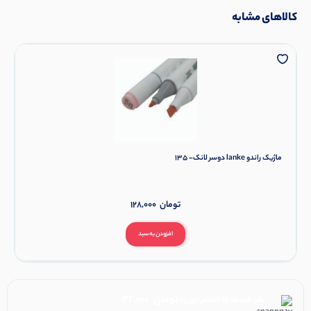
کالاهای مشابه
ماژیک راندو lanke دوسر لانک- 135
تومان
128,000
افزودن به سبد
هر قسط با اسنپ‌پی:
تومان
32,000