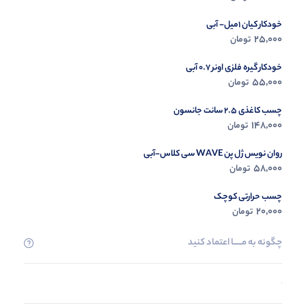
خودکار کیان 1میل- آبی
25,000
تومان
خودکار گیره فلزی اونر 0.7 آبی
55,000
تومان
چسب کاغذی 2.5 سانت جانسون
148,000
تومان
روان نویس ژل پن WAVE سی کلاس-آبی
58,000
تومان
چسب حرارتی کوچک
20,000
تومان
چگونه به مــــــا اعتماد کنید