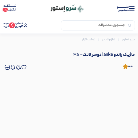
شـــــگفت
منــــــــــــو
انگیزت
دستــرسی
حساب
سبـد
(:
کاربری
خرید
سرو استور
لوازم تحریر
نوشت افزار
ماژیک
ماژیک راندو lanke دوسر لانک- 35
ماژیک راندو lanke دوسر لانک- 35
0.0