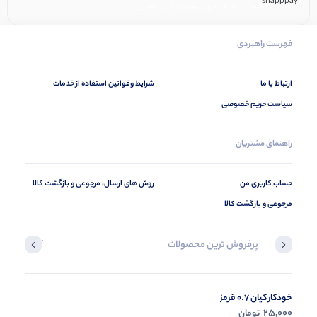
۴ قسط ماهانه. بدون سود، چک و ضامن.
فهرست راهبردی
ارتباط با ما
شرایط وقوانین استفاده از خدمات
سیاست حریم خصوصی
راهنمای مشتریان
حساب کاربری من
روش های ارسال، مرجوعی و بازگشت کالا
مرجوعی و بازگشت کالا
پرفروش ترین محصولات
آخرین محصول
خودکار کیان 0.7 قرمز
در حال ب
25,000
تومان
مشاه