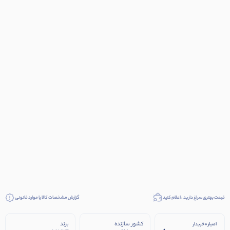
قیمت بهتری سراغ دارید ، اعلام کنید
گزارش مشخصات کالا یا موارد قانونی
کشور سازنده
برند
امتیاز 0 خریدار