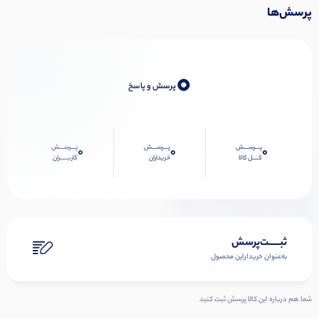
پرسش‌ها
0
پرسش و پاسخ
پـــرســـش
پـــرســـش
پـــرســـش
0
0
0
کــــل کالا
خریداران
کاربـــــران
ثبـــــت‌پرسش
به‌عنوان ‌خریدار‌این‌ محصول
شما هم درباره این کالا پرسش ثبت کنید