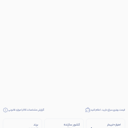
قیمت بهتری سراغ دارید ، اعلام کنید
گزارش مشخصات کالا یا موارد قانونی
کشور سازنده
برند
امتیاز 0 خریدار