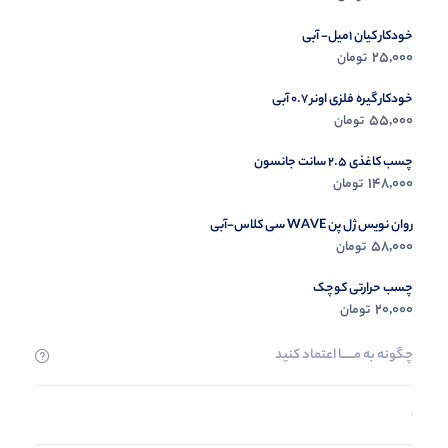
خودکار کیان 1میل- آبی
25,000
تومان
خودکار گیره فلزی اونر 0.7 آبی
55,000
تومان
چسب کاغذی 2.5 سانت جانسون
148,000
تومان
روان نویس ژل پن WAVE سی کلاس-آبی
58,000
تومان
چسب حرارتی کوچک
20,000
تومان
چگونه به مــــــا اعتماد کنید