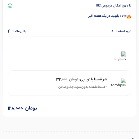
تا 7 روز امکان مرجوعی کالا
760+ بازدید در یک هفته اخیر
4
0
فروخته شده :
باقی مانده :
در ۴ قسط با دیجی‌پی
هر قسط با ترب‌پی:
تومان
32,000
۴ قسط ماهانه. بدون سود، چک و ضامن.
تومان
128,000