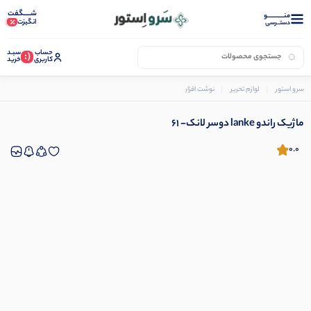
شـــــگفت
منــــــــــــو
انگیزت
دستــرسی
حساب
سبـد
(:
کاربری
خرید
سرو استور
لوازم تحریر
نوشت افزار
ماژیک
ماژیک راندو lanke دوسر لانک- 61
ماژیک راندو lanke دوسر لانک- 61
0.0