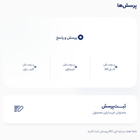
پرسش‌ها
0
پرسش و پاسخ
پـــرســـش
پـــرســـش
پـــرســـش
0
0
0
کــــل کالا
خریداران
کاربـــــران
ثبـــــت‌پرسش
به‌عنوان ‌خریدار‌این‌ محصول
شما هم درباره این کالا پرسش ثبت کنید