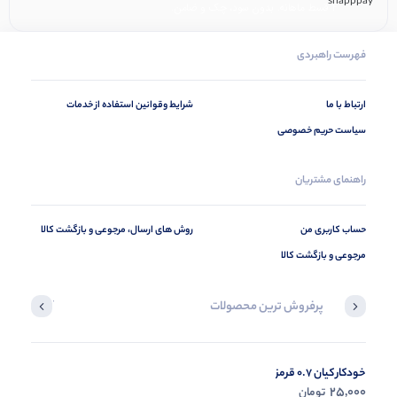
۴ قسط ماهانه. بدون سود، چک و ضامن.
فهرست راهبردی
ارتباط با ما
شرایط وقوانین استفاده از خدمات
سیاست حریم خصوصی
راهنمای مشتریان
حساب کاربری من
روش های ارسال، مرجوعی و بازگشت کالا
مرجوعی و بازگشت کالا
پرفروش ترین محصولات
آخرین محصول
خودکار کیان 0.7 قرمز
در حال ب
25,000
تومان
مشاه