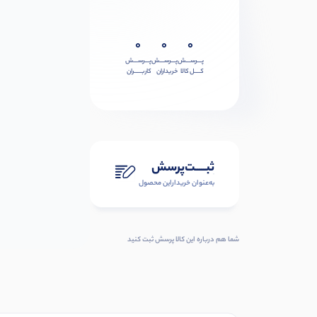
0
0
0
پـــرســـش
پـــرســـش
پـــرســـش
کــــل کالا
خریداران
کاربـــــران
ثبـــــت‌پرسش
به‌عنوان ‌خریدار‌این‌ محصول
شما هم درباره این کالا پرسش ثبت کنید