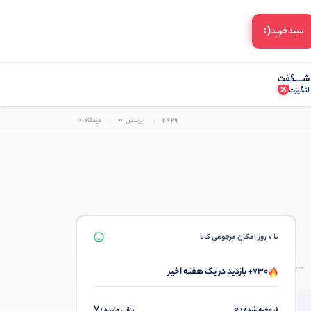
(:
سبد‌خرید
شـــــگفت
انگیزت
0
0
2429
پرسش
دیدگاه
تا 7 روز امکان مرجوعی کالا
730+ بازدید در یک هفته اخیر
7
0
فروخته شده :
باقی مانده :