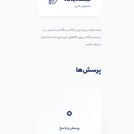
به‌عنوان کاربر
شمـا هـم دربـاره ایـن کــالا دیــدگاه ثبــت کنید، بــا
ثبــت‌دیـدگاه بر روی کالاهای خریداری شده ۵ امتیاز
دریافت کنید.
پرسش‌ها
0
پرسش و پاسخ