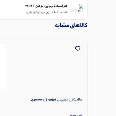
هر قسط با ترب‌پی:
تومان
72,000
۴ قسط ماهانه. بدون سود، چک و ضامن.
کالاهای مشابه
علامت زن جیجیس gigis- زرد فسفری
1
عدد موجود