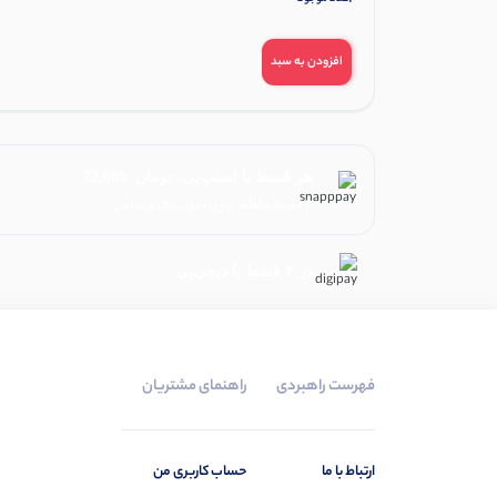
افزودن به سبد
هر قسط با اسنپ‌پی:
تومان
72,000
۴ قسط ماهانه. بدون سود، چک و ضامن.
در ۴ قسط با دیجی‌پی
فهرست راهبردی
راهنمای مشتریان
ارتباط با ما
حساب کاربری من