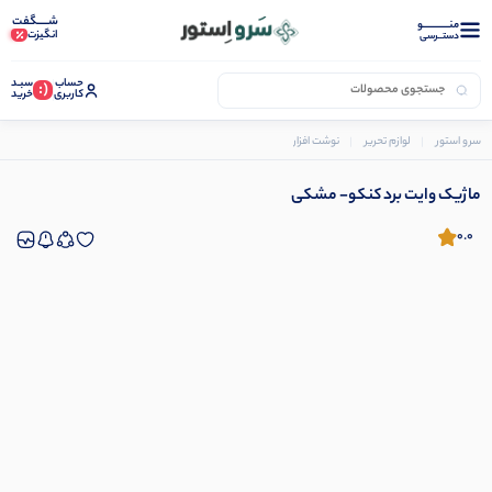
شـــــگفت
منــــــــــــو
انگیزت
دستــرسی
حساب
سبـد
(:
کاربری
خرید
سرو استور
لوازم تحریر
نوشت افزار
ماژیک
ماژیک وایت برد کنکو- مشکی
ماژیک وایت برد کنکو- مشکی
0.0