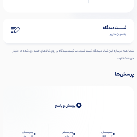
ثبـــــت‌دیدگاه
به‌عنوان کاربر
شمـا هـم دربـاره ایـن کــالا دیــدگاه ثبــت کنید، بــا ثبــت‌دیـدگاه بر روی کالاهای خریداری شده ۵ امتیاز
دریافت کنید.
پرسش‌ها
0
پرسش و پاسخ
پـــرســـش
پـــرســـش
پـــرســـش
0
0
0
کــــل کالا
خریداران
کاربـــــران