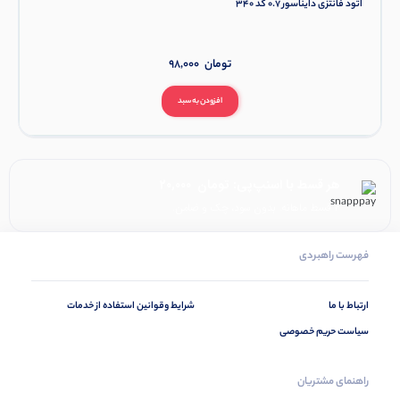
اتود فانتزی دایناسور 0.7 کد 340
تومان
98,000
افزودن به سبد
هر قسط با اسنپ‌پی:
تومان
20,000
۴ قسط ماهانه. بدون سود، چک و ضامن.
فهرست راهبردی
ارتباط با ما
شرایط وقوانین استفاده از خدمات
سیاست حریم خصوصی
راهنمای مشتریان