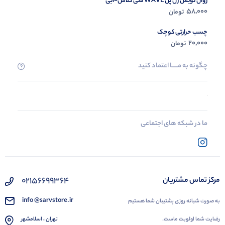
روان نویس ژل پن WAVE سی کلاس-آبی
58,000
تومان
چسب حرارتی کوچک
20,000
تومان
چگونه به مــــــا اعتماد کنید
ما در شبکه های اجتماعی
02156699364
مرکز تماس مشتریان
info @sarvstore.ir
به صورت شبانه روزی پشتیبان شما هستیم
رضایت شما اولویت ماست.
تهران ، اسلامشهر